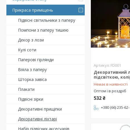
Прикраса приміщень
Підвісні світильники з паперу
Помпони з паперу тишею
Декор з лози
Кулі соти
Паперові гірлянди
FD001
Віяла з паперу
Декоративний лі
підсвіткою, колі
Шторка завіса
Немає в наявності
Плакати
Оптом і в роздріб
532 ₴
Підвісні зірки
+380 (66) 235-62
Декоративні прищіпки
Декоративні ліхтарі
Набір підвісних аксесуарів