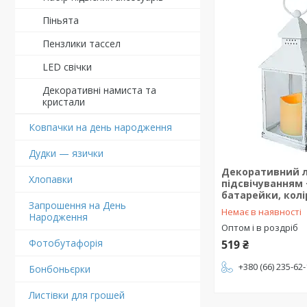
Піньята
Пензлики тассел
LED свічки
Декоративні намиста та
кристали
Ковпачки на день народження
Дудки — язички
Декоративний лі
Хлопавки
підсвічуванням 
батарейки, колір
Запрошення на День
Немає в наявності
Народження
Оптом і в роздріб
Фотобутафорія
519 ₴
+380 (66) 235-62
Бонбоньєрки
Листівки для грошей