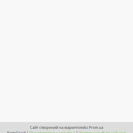
Сайт створений на маркетплейсі
Prom.ua
PartyGood |
Поскаржитися на контент
|
Політика конфіденційності