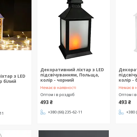
Декоративний ліхтар з LED
Декорат
підсвічуванням, Польща,
підсвіч
хтар з LED
колір - чорний
колір - 
р білий
Немає в наявності
Немає в 
Оптом і в роздріб
Оптом і в
493 ₴
493 ₴
+380 (66) 235-62-11
+380 
-11