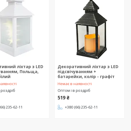
ивний ліхтар з LED
Декоративний ліхтар з LED
уванням, Польща,
підсвічуванням +
білий
батарейки, колір - графіт
наявності
Немає в наявності
 роздріб
Оптом і в роздріб
519 ₴
(66) 235-62-11
+380 (66) 235-62-11