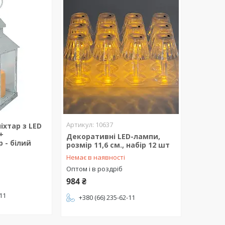
10637
хтар з LED
+
Декоративні LED-лампи,
 - білий
розмір 11,6 см., набір 12 шт
Немає в наявності
Оптом і в роздріб
984 ₴
-11
+380 (66) 235-62-11