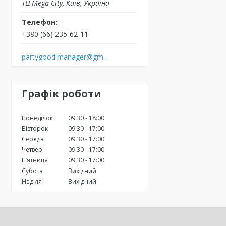
ТЦ Mega City, Київ, Україна
+380 (66) 235-62-11
partygood.manager@gmail.com
Графік роботи
Понеділок
09:30
18:00
Вівторок
09:30
17:00
Середа
09:30
17:00
Четвер
09:30
17:00
Пʼятниця
09:30
17:00
Субота
Вихідний
Неділя
Вихідний