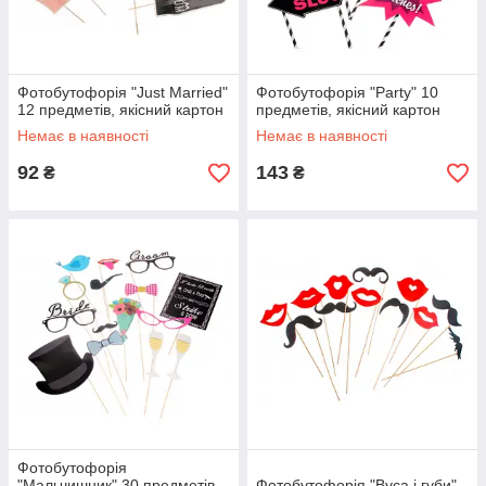
Фотобутофорія "Just Married"
Фотобутофорія "Party" 10
12 предметів, якісний картон
предметів, якісний картон
Немає в наявності
Немає в наявності
92
143
₴
₴
Фотобутофорія
"Мальчишник" 30 предметів,
Фотобутофорія "Вуса і губи"