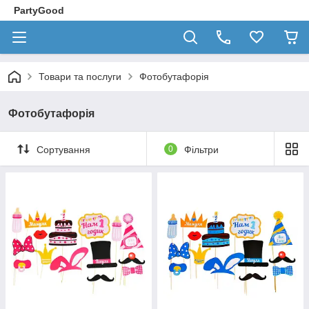
PartyGood
Товари та послуги
Фотобутафорія
Фотобутафорія
Сортування
0
Фільтри