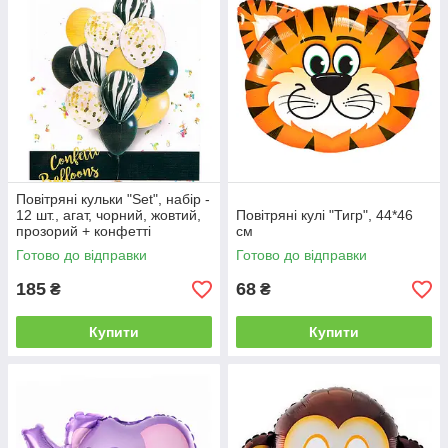
Повітряні кульки "Set", набір -
12 шт., агат, чорний, жовтий,
Повітряні кулі "Тигр", 44*46
прозорий + конфетті
см
Готово до відправки
Готово до відправки
185
68
₴
₴
Купити
Купити