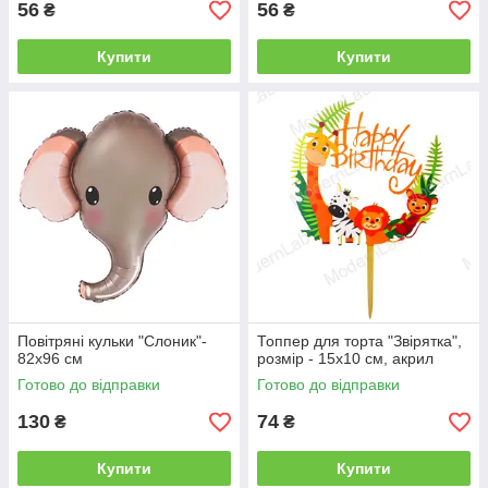
56
56
₴
₴
Купити
Купити
Повітряні кульки "Слоник"-
Топпер для торта "Звірятка",
82х96 см
розмір - 15х10 см, акрил
Готово до відправки
Готово до відправки
130
74
₴
₴
Купити
Купити