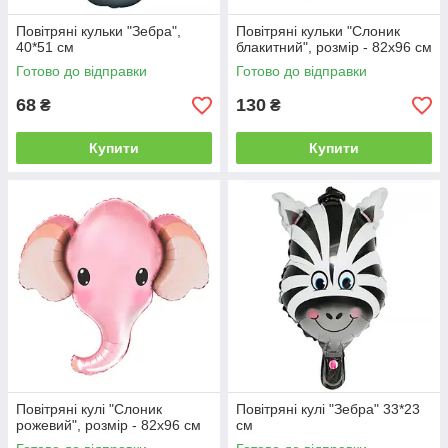
Повітряні кульки "Зебра",
Повітряні кульки "Слоник
40*51 см
блакитний", розмір - 82х96 см
Готово до відправки
Готово до відправки
68
130
₴
₴
Купити
Купити
Повітряні кулі "Слоник
Повітряні кулі "Зебра" 33*23
рожевий", розмір - 82х96 см
см