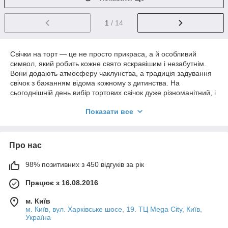
1
/ 14
Свічки на торт — це не просто прикраса, а й особливий
символ, який робить кожне свято яскравішим і незабутнім.
Вони додають атмосферу чаклунства, а традиція задування
свічок з бажанням відома кожному з дитинства. На
сьогоднішній день вибір тортових свічок дуже різноманітний, і
залежно від тематики свята, віку іменинника та стилю події
Показати все
можна знайти як класичні, так і незвичайні варіанти.
Види свічок на торт
1.
Класичні свічки
. Це тонкі високі свічки, які підходять
Про нас
практично для будь-якого торта та заходу. Вони можуть бути
одноколірними або різнокольоровими, з блискітками або без.
98% позитивних з 450 відгуків за рік
Класичні свічки ідеальні для тих, хто дотримується традицій і
віддає перевагу лаконічному стилю.
Працює з 16.08.2016
2.
Великі свічки
. Такі свічки стають основним акцентом на
м. Київ
торті. Вони часто використовуються на ювілеях та великих
м. Київ, вул. Харківське шосе, 19. ТЦ Mega City, Київ,
урочистостях. Великі свічки можуть бути цифрами, що
Україна
символізують вік або кількість років компанії. Це особливо