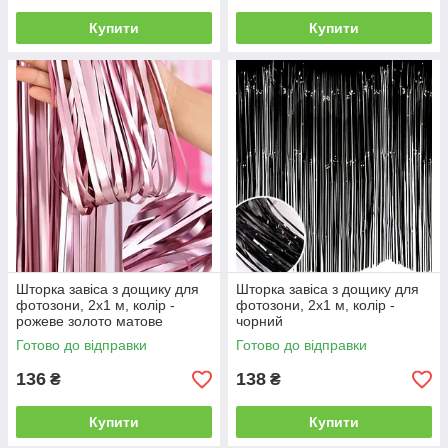
Купити
Купити
Шторка завіса з дощику для
Шторка завіса з дощику для
фотозони, 2х1 м, колір -
фотозони, 2х1 м, колір -
рожеве золото матове
чорний
Готово до відправки
Готово до відправки
136
138
₴
₴
Купити
Купити