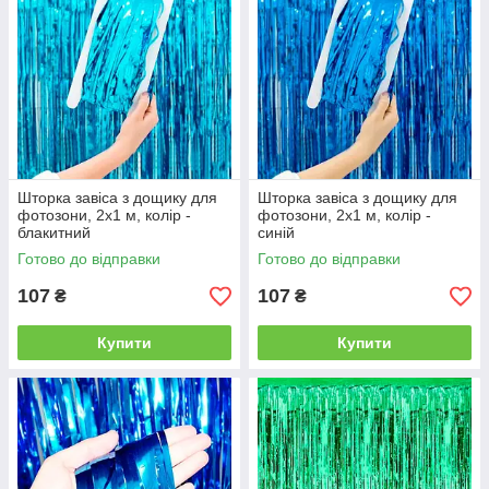
Шторка завіса з дощику для
Шторка завіса з дощику для
фотозони, 2х1 м, колір -
фотозони, 2х1 м, колір -
блакитний
синій
Готово до відправки
Готово до відправки
107
107
₴
₴
Купити
Купити