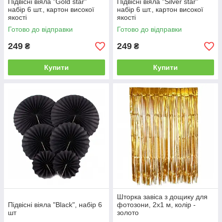
Підвісні віяла "Gold star"
Підвісні віяла "Silver star"
набір 6 шт., картон високої
набір 6 шт., картон високої
якості
якості
Готово до відправки
Готово до відправки
249
249
₴
₴
Купити
Купити
Шторка завіса з дощику для
Підвісні віяла "Black", набір 6
фотозони, 2х1 м, колір -
шт
золото