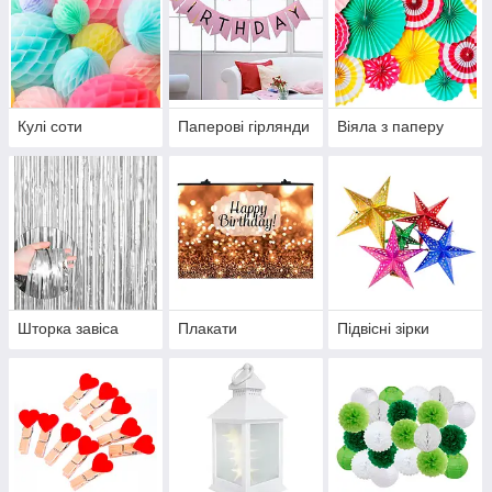
Кулі соти
Паперові гірлянди
Віяла з паперу
Шторка завіса
Плакати
Підвісні зірки