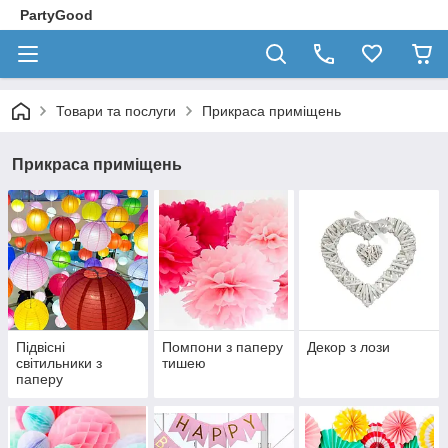
PartyGood
Товари та послуги
Прикраса приміщень
Прикраса приміщень
Підвісні
Помпони з паперу
Декор з лози
світильники з
тишею
паперу