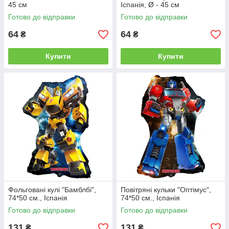
45 см
Іспанія, Ø - 45 см
Готово до відправки
Готово до відправки
64
64
₴
₴
Купити
Купити
Фольговані кулі "Бамблбі",
Повітряні кульки "Оптімус",
74*50 см., Іспанія
74*50 см., Іспанія
Готово до відправки
Готово до відправки
131
131
₴
₴