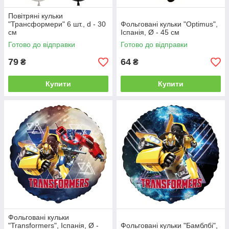
Повітряні кульки
"Трансформери" 6 шт., d - 30
Фольговані кульки "Optimus",
см
Іспанія, Ø - 45 см
Готово до відправки
Готово до відправки
79
64
₴
₴
Купити
Купити
Фольговані кульки
"Transformers", Іспанія, Ø -
Фольговані кульки "Бамблбі",