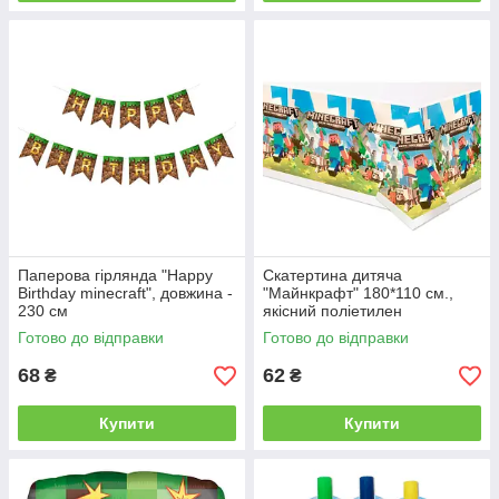
Паперова гірлянда "Happy
Скатертина дитяча
Birthday minecraft", довжина -
"Майнкрафт" 180*110 см.,
230 см
якісний поліетилен
Готово до відправки
Готово до відправки
68
62
₴
₴
Купити
Купити