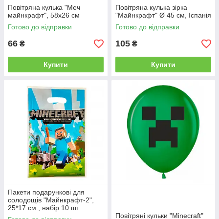
Повітряна кулька "Меч
Повітряна кулька зірка
майнкрафт", 58х26 см
"Майнкрафт" Ø 45 см, Іспанія
Готово до відправки
Готово до відправки
66
105
₴
₴
Купити
Купити
Пакети подарункові для
солодощів "Майнкрафт-2",
25*17 см., набір 10 шт
Повітряні кульки "Minecraft"