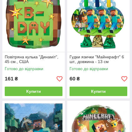
Повітряна кулька "Динаміт",
Гудки язички "Майнкрафт" 6
45 см., США
шт., довжина - 13 см
Готово до відправки
Готово до відправки
161
60
₴
₴
Купити
Купити