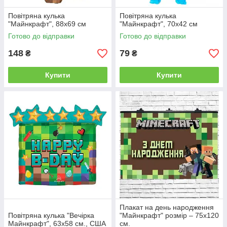
Повітряна кулька
Повітряна кулька
"Майнкрафт", 88х69 см
"Майнкрафт", 70х42 см
Готово до відправки
Готово до відправки
148
79
₴
₴
Купити
Купити
Плакат на день народження
Повітряна кулька "Вечірка
"Майнкрафт" розмір – 75х120
Майнкрафт", 63х58 см., США
см.