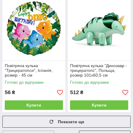
Повітряна кулька
Повітряна кулька "Динозавр -
"Трицератопси", Іспанія,
трицератопс", Польща,
розмір - 45 см
розмір 101x60,5 см
Готово до відправки
Готово до відправки
56
512
₴
₴
Купити
Купити
Показати ще