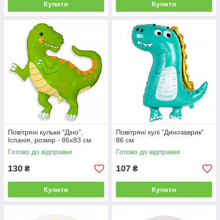
Купити
Купити
Повітряні кульки "Діно",
Повітряні кулі "Динозаврик"
Іспанія, розмір - 86х83 см
86 см
Готово до відправки
Готово до відправки
130
107
₴
₴
Купити
Купити