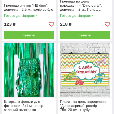
Гірлянда на день
Гірлянда з літер "HB dino",
народження "Dino party",
довжина - 2.5 м., колір срібло
довжина – 2 м., Польща
Готово до відправки
Готово до відправки
123
218
₴
₴
Купити
Купити
Шторка із фольги для
Плакат на день народження
фотозони, 2х1 м., колір -
"Динозаврики", розмір -
зелений голограма
75х120 см. + тубус