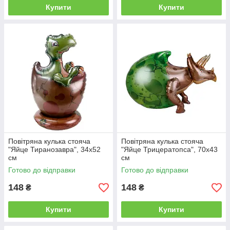
Купити
Купити
Повітряна кулька стояча
Повітряна кулька стояча
"Яйце Тиранозавра", 34х52
"Яйце Трицератопса", 70х43
см
см
Готово до відправки
Готово до відправки
148
148
₴
₴
Купити
Купити