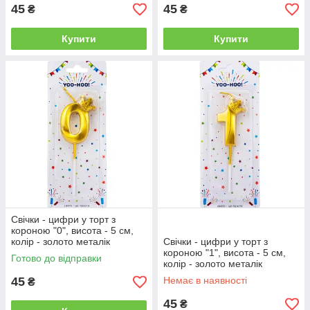
45
45
₴
₴
Купити
Купити
Свічки - цифри у торт з
короною "0", висота - 5 см,
колір - золото металік
Свічки - цифри у торт з
короною "1", висота - 5 см,
Готово до відправки
колір - золото металік
45
Немає в наявності
₴
45
₴