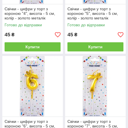
Свічки - цифри у торт з
Свічки - цифри у торт з
короною "4", висота - 5 см,
короною "5", висота - 5 см,
колір - золото металік
колір - золото металік
Готово до відправки
Готово до відправки
45
45
₴
₴
Купити
Купити
Свічки - цифри у торт з
Свічки - цифри у торт з
короною "6", висота - 5 см,
короною "7", висота - 5 см,