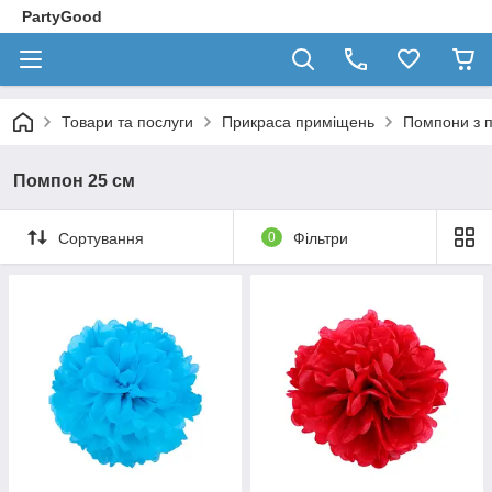
PartyGood
Товари та послуги
Прикраса приміщень
Помпони з 
Помпон 25 см
Сортування
0
Фільтри