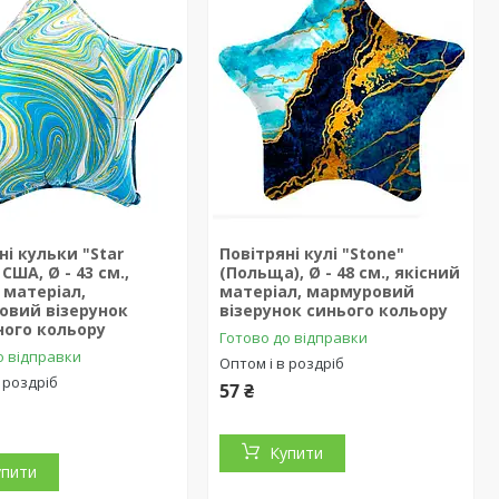
ні кульки "Star
Повітряні кулі "Stone"
 США, Ø - 43 см.,
(Польща), Ø - 48 см., якісний
 матеріал,
матеріал, мармуровий
овий візерунок
візерунок синього кольору
ного кольору
Готово до відправки
о відправки
Оптом і в роздріб
 роздріб
57 ₴
Купити
упити