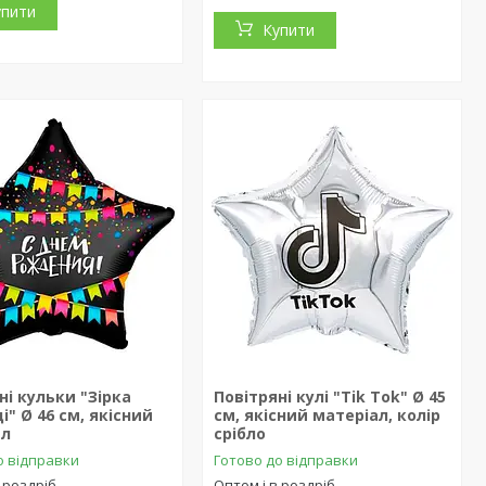
упити
Купити
ні кульки "Зірка
Повітряні кулі "Tik Tok" Ø 45
і" Ø 46 см, якісний
см, якісний матеріал, колір
ал
срібло
о відправки
Готово до відправки
 роздріб
Оптом і в роздріб