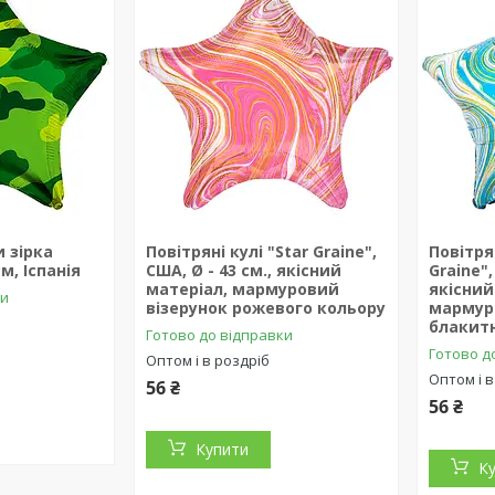
и зірка
Повітряні кулі "Star Graine",
Повітря
см, Іспанія
США, Ø - 43 см., якісний
Graine",
матеріал, мармуровий
якісний
ки
візерунок рожевого кольору
мармур
блакит
Готово до відправки
Готово д
Оптом і в роздріб
Оптом і в
56 ₴
56 ₴
Купити
К