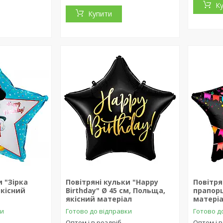
К
Купити
и "Зірка
Повітряні кульки "Happy
Повітря
якісний
Birthday" Ø 45 см, Польща,
прапорц
якісний матеріал
матері
ки
Готово до відправки
Готово д
Оптом і в роздріб
Оптом і в