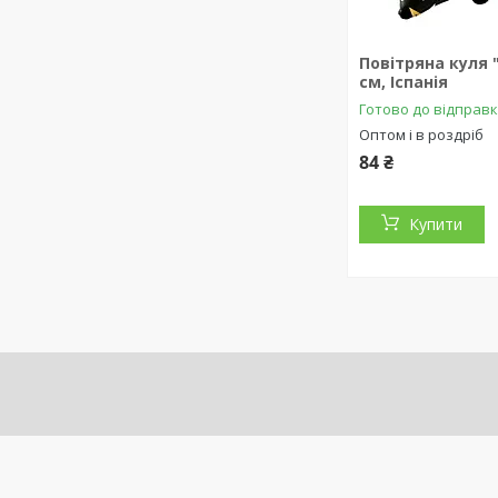
Повітряна куля "
см, Іспанія
Готово до відправ
Оптом і в роздріб
84 ₴
Купити