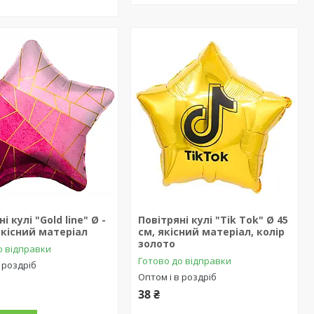
і кулі "Gold line" Ø -
Повітряні кулі "Tik Tok" Ø 45
 якісний матеріал
см, якісний матеріал, колір
золото
о відправки
Готово до відправки
 роздріб
Оптом і в роздріб
38 ₴