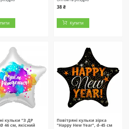
38 ₴
упити
Купити
ні кульки "З ДР
Повітряні кульки зірка
Ø 46 см, якісний
"Happy Hew Year", d-45 см