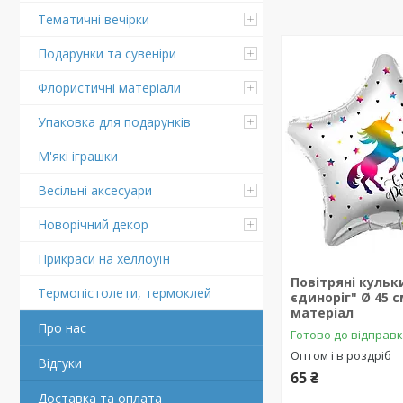
Тематичні вечірки
Подарунки та сувеніри
Флористичні матеріали
Упаковка для подарунків
М'які іграшки
Весільні аксесуари
Новорічний декор
Прикраси на хеллоуїн
Повітряні кульк
Термопістолети, термоклей
єдиноріг" Ø 45 с
матеріал
Про нас
Готово до відправ
Оптом і в роздріб
Відгуки
65 ₴
Доставка та оплата