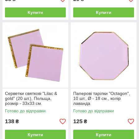
Купити
Купити
Серветки святкові "Lilac &
Паперові тарілки "Octagon",
gold" (20 шт.), Польща,
10 шт., Ø - 18 см., колір
розмір - 33х33 см.
лаванда
Готово до відправки
Готово до відправки
138
125
₴
₴
Купити
Купити