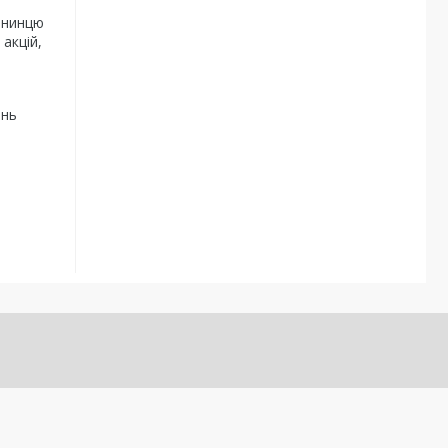
енинцю
 акцій,
ень