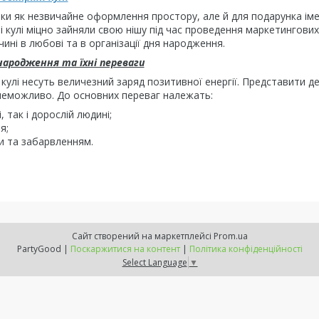
ьки як незвичайне оформлення простору, але й для подарунка ім
ні кулі міцно зайняли свою нішу під час проведення маркетингових
ині в любові та в організації дня народження.
народження та їхні переваги
улі несуть величезний заряд позитивної енергії. Представити д
неможливо. До основних переваг належать:
 так і дорослій людині;
я;
ми та забарвленням.
Сайт створений на маркетплейсі
Prom.ua
PartyGood |
Поскаржитися на контент
|
Політика конфіденційності
Select Language
▼