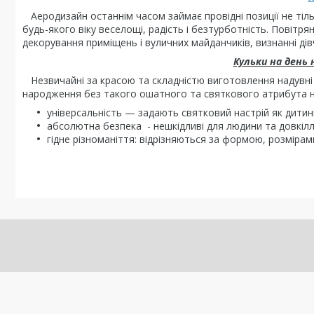
Аеродизайн останнім часом займає провідні позиції не тіл
будь-якого віку веселощі, радість і безтурботність. Повітря
декорування приміщень і вуличних майданчиків, визнанні дівч
Кульки на день 
Незвичайні за красою та складністю виготовлення надувні к
народження без такого ошатного та святкового атрибута 
універсальність — задають святковий настрій як дитині,
абсолютна безпека - нешкідливі для людини та довкілл
гідне різноманіття: відрізняються за формою, розміра