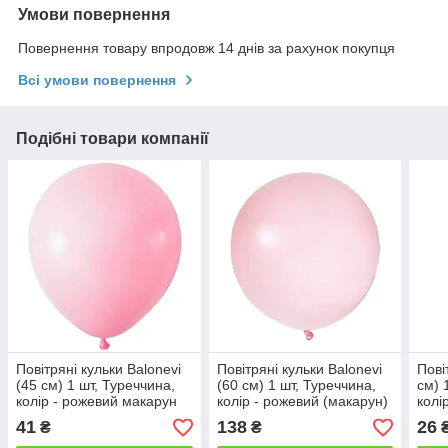
Умови повернення
Повернення товару впродовж 14 днів за рахунок покупця
Всі умови повернення
Подібні товари компанії
Повітряні кульки Balonevi
Повітряні кульки Balonevi
Пові
(45 см) 1 шт, Туреччина,
(60 см) 1 шт, Туреччина,
см) 
колір - рожевий макарун
колір - рожевий (макарун)
колі
(пастель)
(мак
41
138
26
₴
₴