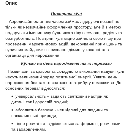
Опис
Повітряні кулі
Аеродизайн останнім часом займає лідируючі позиції не
тільки як незвичайне оформлення простору, але й з метою
подарувати імениннику будь-якого віку веселощі, радість та
безтурботність. Повітряні кулі міцно зайняли свою нішу при
проведенні маркетингових акцій, декоруванні приміщень та
вуличних майданчиків, визнанні дівчині у коханні та в
організації дня народження.
Кульки на день народження та їх переваги
Незвичайні за красою та складністю виконання надувні кулі
несуть величезний заряд позитивної енергії. Уявити день
народження без такого святкового атрибуту неможливо. До
основних переваг відносяться:
універсальність – задають святковий настрій як
дитині, так і дорослій людині;
абсолютна безпека - нешкідливі для людини та
навколишньої природи;
гідне розмаїття: відрізняються за формою, розмірами
та забарвленням.