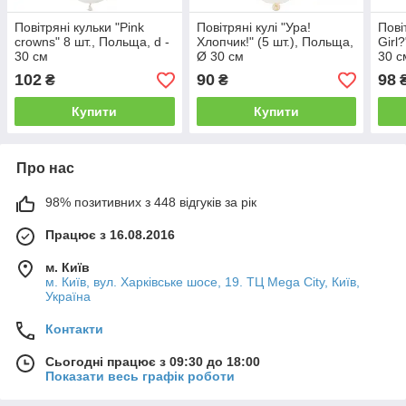
Повітряні кульки "Pink
Повітряні кулі "Ура!
Пові
crowns" 8 шт., Польща, d -
Хлопчик!" (5 шт.), Польща,
Girl
30 см
Ø 30 см
30 с
102
90
98
₴
₴
Купити
Купити
Про нас
98% позитивних з 448 відгуків за рік
Працює з 16.08.2016
м. Київ
м. Київ, вул. Харківське шосе, 19. ТЦ Mega City, Київ,
Україна
Контакти
Сьогодні працює з 09:30 до 18:00
Показати весь графік роботи