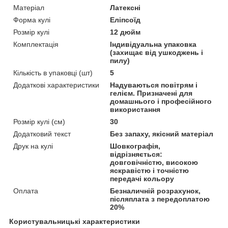
Матеріал
Латексні
Форма кулі
Еліпсоїд
Розмір кулі
12 дюйм
Комплектація
Індивідуальна упаковка
(захищає від ушкоджень і
пилу)
Кількість в упаковці (шт)
5
Додаткові характеристики
Надуваються повітрям і
гелієм. Призначені для
домашнього і професійного
використання
Розмір кулі (см)
30
Додатковий текст
Без запаху, якісний матеріал
Друк на кулі
Шовкографія,
відрізняється:
довговічністю, високою
яскравістю і точністю
передачі кольору
Оплата
Безналичній розрахунок,
післяплата з передоплатою
20%
Користувальницькі характеристики