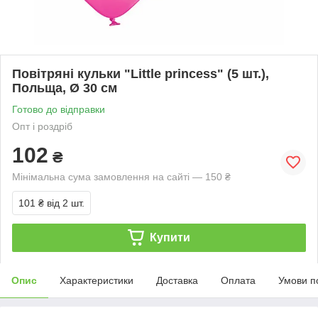
Повітряні кульки "Little princess" (5 шт.),
Польща, Ø 30 см
Готово до відправки
Опт і роздріб
102
₴
Мінімальна сума замовлення на сайті — 150 ₴
101 ₴
від 2 шт.
Купити
Опис
Характеристики
Доставка
Оплата
Умови п