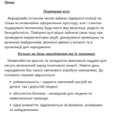
Опис
Повітряні кулі
Аеродизайн останнім часом займає лідируючі позиції не
тільки як незвичайне оформлення простору, але і з метою
подарувати імениннику будь-якого віку веселощі, радість та
безтурботність. Повітряні кулі міцно зайняли свою нішу при
проведенні маркетингових акцій, декоруванні приміщень та
вуличних майданчиків, визнанні дівчині у коханні та в
організації дня народження.
Кульки на день народження та їх переваги
Незвичайні за красою та складністю виконання надувні кулі
несуть величезний заряд позитивної енергії. Уявити день
народження без такого святкового атрибуту неможливо. До
основних переваг відносяться:
універсальність – задають святковий настрій як
дитині, так і дорослій людині;
абсолютна безпека - нешкідливі для людини та
навколишньої природи;
гідне розмаїття: відрізняються за формою, розмірами
та забарвленням.