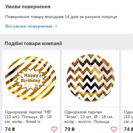
Умови повернення
Повернення товару впродовж 14 днів за рахунок покупця
Всі умови повернення
Подібні товари компанії
Одноразові тарілки "HB"
Одноразові тарілки
Одно
(10 шт.), Польща, Ø - 18
"Зігзаг", 10 шт., Ø - 18 см,
(10 
см, колір - білий із
колір - золото, Польща
см, 
золотом
74
79
74
₴
₴