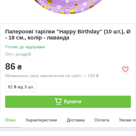
Папероові тарілки "Happy Birthday" (10 шт.), Ø
- 18 см., колір - лаванда
Готово до відправки
Опт і роздріб
86
₴
Мінімальна сума замовлення на сайті — 150 ₴
82 ₴
від 3 шт.
Купити
Опис
Характеристики
Доставка
Оплата
Умови п