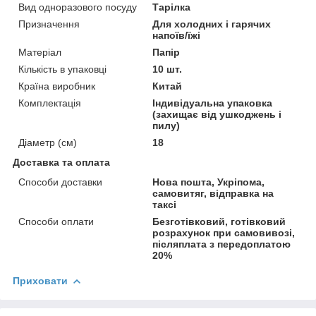
Вид одноразового посуду
Тарілка
Призначення
Для холодних і гарячих
напоїв/їжі
Матеріал
Папір
Кількість в упаковці
10 шт.
Країна виробник
Китай
Комплектація
Індивідуальна упаковка
(захищає від ушкоджень і
пилу)
Діаметр (см)
18
Доставка та оплата
Способи доставки
Нова пошта, Укріпома,
самовитяг, відправка на
таксі
Способи оплати
Безготівковий, готівковий
розрахунок при самовивозі,
післяплата з передоплатою
20%
Приховати