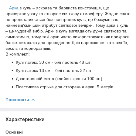
Арка
з куль – яскрава та барвиста конструкція, що
привертає увагу та створює святкову атмосферу. Жодне свято
не представляється без повітряних куль, це безсумнівно
найневід'ємніший атрибут святкової вечірки. Тому арка з куль
– це чудовий вибір. Арки з куль виглядають дуже святково та
симпатично, тому такі арки часто використовують як прикраси
банкетних залів для проведення Днів народження та ювілеїв,
весіль та корпоративів.
В комплекті:
Кулі латекс 30 см - білі пастель 48 шт;
Кулі латекс 13 см – білі пастель 32 шт;
Двосторонній скотч (клейові крапки 100 шт);
Пластикова стрічка для створення арки, 5 метрів.
Приховати
Характеристики
Основні