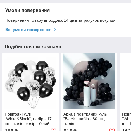
Умови повернення
Повернення товару впродовж 14 днів за рахунок покупця
Всі умови повернення
Подібні товари компанії
Повітряні кулі
Арка з повітряних куль
Пові
"White&Black", набір - 17
"Black", набір - 80 шт.,
"Whi
шт., Італія, колір - білий,
Італія
шт., 
чорний, прозорий !
мате