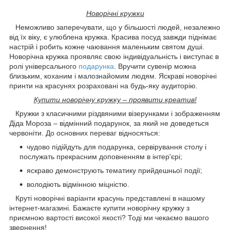
Новорічні кружки
Неможливо заперечувати, що у більшості людей, незалежно
від їх віку, є улюблена кружка. Красива посуд завжди піднімає
настрій і робить кожне чаювання маленьким святом душі.
Новорічна кружка проявляє свою індивідуальність і виступає в
ролі універсального
подарунка
. Вручити сувенір можна
близьким, коханим і малознайомим людям. Яскраві новорічні
принти на красунях розраховані на будь-яку аудиторію.
Купити новорічну кружку – проявити креатив!
Кружки з класичними різдвяними візерунками і зображенням
Діда Мороза – відмінний подарунок, за який не доведеться
червоніти. До основних переваг відносяться:
чудово підійдуть для подарунка, сервірування столу і
послужать прекрасним доповненням в інтер'єрі;
яскраво демонструють тематику прийдешньої події;
володіють відмінною міцністю.
Круті новорічні варіанти красунь представлені в нашому
інтернет-магазині. Бажаєте купити новорічну кружку з
приємною вартості високої якості? Тоді ми чекаємо вашого
звернення!