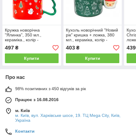
Кружка новорічна
Кухоль новорічний "Новий
Кухо
"Ялинка", 350 мл.,
рік" кришка + ложка, 380
Chri
кераміка., колір -
мл., кераміка, колір -
ложк
червоний
зелений
колі
497
403
439
₴
₴
Купити
Купити
Про нас
98% позитивних з 450 відгуків за рік
Працює з 16.08.2016
м. Київ
м. Київ, вул. Харківське шосе, 19. ТЦ Mega City, Київ,
Україна
Контакти