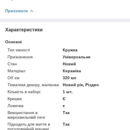
Приховати
Характеристики
Основні
Тип ємності
Кружка
Призначення
Універсальне
Стан
Новий
Матеріал
Кераміка
Об`єм
320 мл
Тематика декору, малюнка
Новий рік, Різдво
Кількість в наборі
1 шт.
Кришка
Є
Ложечка
є
Використання в
Так
мікрохвильовій печі
Підходить для миття в
Так
посудомийній машині