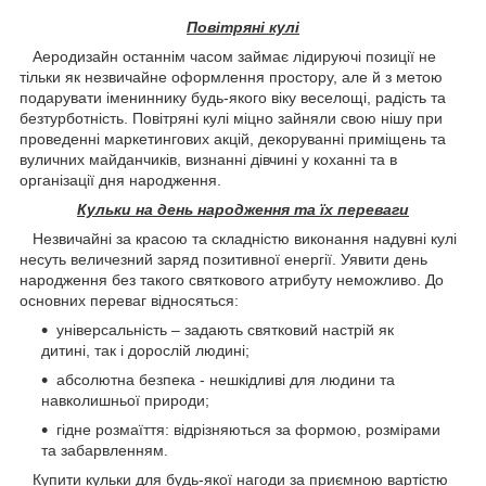
Повітряні кулі
Аеродизайн останнім часом займає лідируючі позиції не
тільки як незвичайне оформлення простору, але й з метою
подарувати імениннику будь-якого віку веселощі, радість та
безтурботність. Повітряні кулі міцно зайняли свою нішу при
проведенні маркетингових акцій, декоруванні приміщень та
вуличних майданчиків, визнанні дівчині у коханні та в
організації дня народження.
Кульки на день народження та їх переваги
Незвичайні за красою та складністю виконання надувні кулі
несуть величезний заряд позитивної енергії. Уявити день
народження без такого святкового атрибуту неможливо. До
основних переваг відносяться:
універсальність – задають святковий настрій як
дитині, так і дорослій людині;
абсолютна безпека - нешкідливі для людини та
навколишньої природи;
гідне розмаїття: відрізняються за формою, розмірами
та забарвленням.
Купити кульки для будь-якої нагоди за приємною вартістю