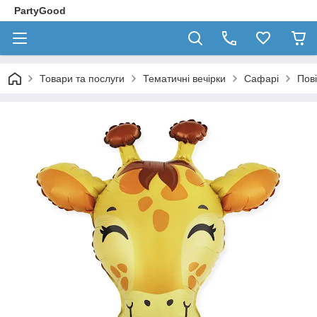
PartyGood
Товари та послуги
Тематичні вечірки
Сафарі
Пові