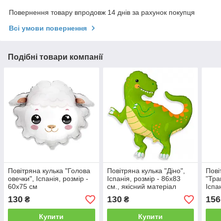
Повернення товару впродовж 14 днів за рахунок покупця
Всі умови повернення
Подібні товари компанії
Повітряна кулька "Голова
Повітряна кулька "Діно",
Пові
овечки", Іспанія, розмір -
Іспанія, розмір - 86х83
"Тра
60х75 см
см., якісний матеріал
Іспа
130
130
156
₴
₴
Купити
Купити