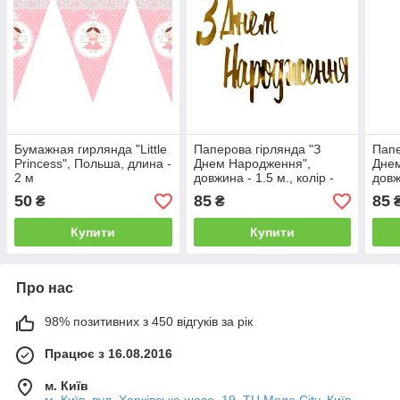
Бумажная гирлянда "Little
Паперова гірлянда "З
Папе
Princess", Польша, длина -
Днем Народження",
Дне
2 м
довжина - 1.5 м., колір -
довж
золото
сріб
50
85
85
₴
₴
Купити
Купити
Про нас
98% позитивних з 450 відгуків за рік
Працює з 16.08.2016
м. Київ