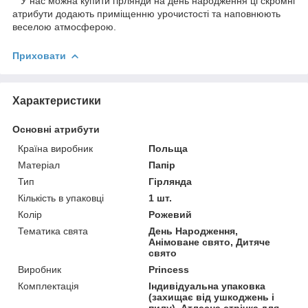
У нас можна купити гірлянди на день народження ці скромні
атрибути додають приміщенню урочистості та наповнюють
веселою атмосферою.
Приховати
Характеристики
Основні атрибути
Країна виробник
Польща
Матеріал
Папір
Тип
Гірлянда
Кількість в упаковці
1 шт.
Колір
Рожевий
Тематика свята
День Народження,
Анімоване свято, Дитяче
свято
Виробник
Princess
Комплектація
Індивідуальна упаковка
(захищає від ушкоджень і
пилу). Атласна стрічка для