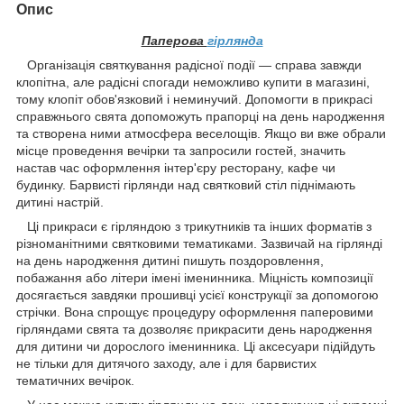
Опис
Паперова
гірлянда
Організація святкування радісної події — справа завжди
клопітна, але радісні спогади неможливо купити в магазині,
тому клопіт обов'язковий і неминучий. Допомогти в прикрасі
справжнього свята допоможуть прапорці на день народження
та створена ними атмосфера веселощів. Якщо ви вже обрали
місце проведення вечірки та запросили гостей, значить
настав час оформлення інтер'єру ресторану, кафе чи
будинку. Барвисті гірлянди над святковий стіл піднімають
дитині настрій.
Ці прикраси є гірляндою з трикутників та інших форматів з
різноманітними святковими тематиками. Зазвичай на гірлянді
на день народження дитині пишуть поздоровлення,
побажання або літери імені іменинника. Міцність композиції
досягається завдяки прошивці усієї конструкції за допомогою
стрічки. Вона спрощує процедуру оформлення паперовими
гірляндами свята та дозволяє прикрасити день народження
для дитини чи дорослого іменинника. Ці аксесуари підійдуть
не тільки для дитячого заходу, але і для барвистих
тематичних вечірок.