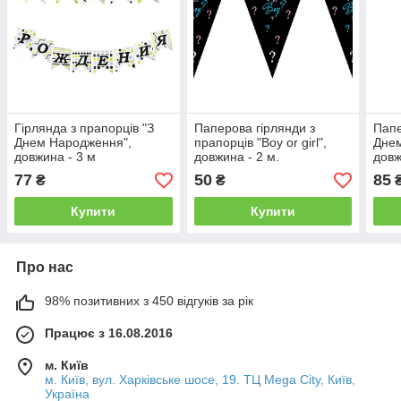
Гірлянда з прапорців "З
Паперова гірлянди з
Папе
Днем Народження",
прапорців "Boy or girl",
Дне
довжина - 3 м
довжина - 2 м.
довж
золо
77
50
85
₴
₴
Купити
Купити
Про нас
98% позитивних з 450 відгуків за рік
Працює з 16.08.2016
м. Київ
м. Київ, вул. Харківське шосе, 19. ТЦ Mega City, Київ,
Україна