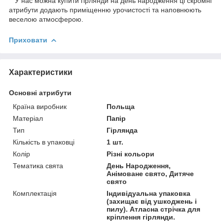
У нас можна купити гірлянди на день народження ці скромні
атрибути додають приміщенню урочистості та наповнюють
веселою атмосферою.
Приховати
Характеристики
Основні атрибути
Країна виробник
Польща
Матеріал
Папір
Тип
Гірлянда
Кількість в упаковці
1 шт.
Колір
Різні кольори
Тематика свята
День Народження,
Анімоване свято, Дитяче
свято
Комплектація
Індивідуальна упаковка
(захищає від ушкоджень і
пилу). Атласна стрічка для
кріплення гірлянди.