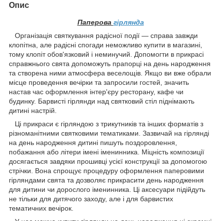
Опис
Паперова
гірлянда
Організація святкування радісної події — справа завжди
клопітна, але радісні спогади неможливо купити в магазині,
тому клопіт обов'язковий і неминучий. Допомогти в прикрасі
справжнього свята допоможуть прапорці на день народження
та створена ними атмосфера веселощів. Якщо ви вже обрали
місце проведення вечірки та запросили гостей, значить
настав час оформлення інтер'єру ресторану, кафе чи
будинку. Барвисті гірлянди над святковий стіл піднімають
дитині настрій.
Ці прикраси є гірляндою з трикутників та інших форматів з
різноманітними святковими тематиками. Зазвичай на гірлянді
на день народження дитині пишуть поздоровлення,
побажання або літери імені іменинника. Міцність композиції
досягається завдяки прошивці усієї конструкції за допомогою
стрічки. Вона спрощує процедуру оформлення паперовими
гірляндами свята та дозволяє прикрасити день народження
для дитини чи дорослого іменинника. Ці аксесуари підійдуть
не тільки для дитячого заходу, але і для барвистих
тематичних вечірок.