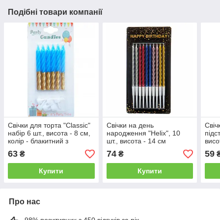
Подібні товари компанії
Свічки для торта "Classic"
Свічки на день
Свіч
набір 6 шт., висота - 8 см,
народження "Helix", 10
підс
колір - блакитний з
шт., висота - 14 см
висо
золотом
63
74
59
₴
₴
Купити
Купити
Про нас