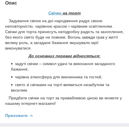
Опис
Свічки
на торт
Задування свічок на дні народження радує своєю
неповторністю, чарівною красою і чарівним освітленням.
Свічки для торта принесуть непідробну радість та захоплення,
без якого свято буде не повним. Вогонь завжди грав у житті
велику роль, а загадане бажання змушувало мрії
виконуватися.
До основних переваг відносяться:
задуті свічки – символ удачі та виконання загаданого
бажання;
чарівна атмосфера для іменинника та гостей;
свято зі свічками на торті виявиться незабутнім та
веселим.
Придбати свічки на торт за привабливою ціною ви можете у
нашому інтернет-магазині!
Приховати