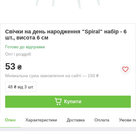
Свічки на день народження "Spiral" набір - 6
шт., висота 6 см
Готово до відправки
Опт і роздріб
53
₴
Мінімальна сума замовлення на сайті — 150 ₴
48 ₴
від 3 шт.
Купити
Опис
Характеристики
Доставка
Оплата
Умови п