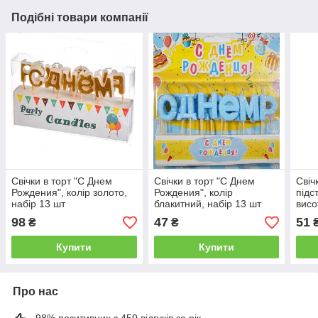
Подібні товари компанії
Свічки в торт "С Днем
Свічки в торт "С Днем
Свіч
Рождения", колір золото,
Рождения", колір
підс
набір 13 шт
блакитний, набір 13 шт
висо
сині
98
47
51
₴
₴
Купити
Купити
Про нас