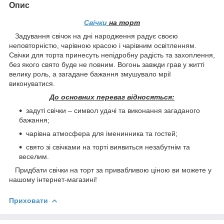
Опис
Свічки
на торт
Задування свічок на дні народження радує своєю
неповторністю, чарівною красою і чарівним освітленням.
Свічки для торта принесуть непідробну радість та захоплення,
без якого свято буде не повним. Вогонь завжди грав у житті
велику роль, а загадане бажання змушувало мрії
виконуватися.
До основних переваг відносяться:
задуті свічки – символ удачі та виконання загаданого
бажання;
чарівна атмосфера для іменинника та гостей;
свято зі свічками на торті виявиться незабутнім та
веселим.
Придбати свічки на торт за привабливою ціною ви можете у
нашому інтернет-магазині!
Приховати