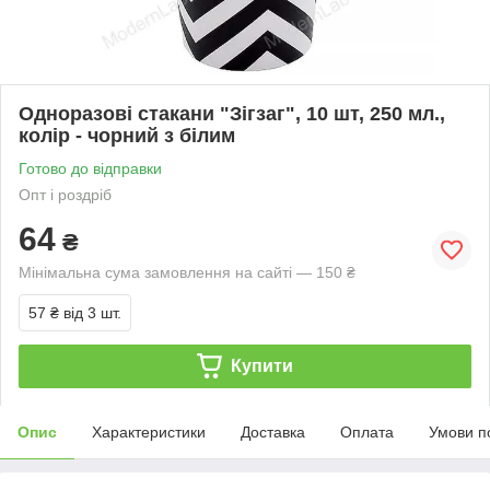
Одноразові стакани "Зігзаг", 10 шт, 250 мл.,
колір - чорний з білим
Готово до відправки
Опт і роздріб
64
₴
Мінімальна сума замовлення на сайті — 150 ₴
57 ₴
від 3 шт.
Купити
Опис
Характеристики
Доставка
Оплата
Умови п