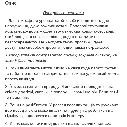
Опис
Паперові стаканчики
Для атмосфери урочистостей, особливо дитячого дня
народження, дуже важливі деталі. Паперові стаканчики
яскравих кольорів – один з головних святкових аксесуарів,
який асоціюється із веселістю, радістю та дитячою
безпосередністю. Не нехтуйте таким простим і дуже
доступним способом зробити подію трішки яскравішою.
У використанні одноразового посуду, зокрема склянок, на
заході багато плюсів.
1. Вони вимагають миття. Якщо на святі буде багато гостей,
то набагато простіше скористатися тим посудом, який можна
просто викинути.
2. Їх можна взяти на природу. Якщо свято проводиться на
свіжому повітрі, склянки з паперу – незамінна річ. Вони легкі
та практичні.
3. Вони не розіб'ються. У розпал веселих танців та рухливих
ігор посуд зі скла може впасти на підлогу та розбитися на
відміну від одноразових аналогів із паперу.
4. У них можна налити будь-який напій. Гарячий чай або