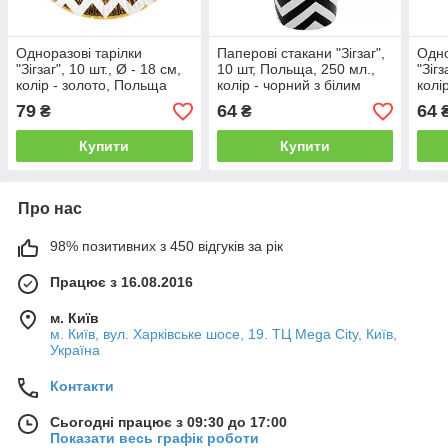
Одноразові тарілки
Паперові стакани "Зігзаг",
Одно
"Зігзаг", 10 шт., Ø - 18 см,
10 шт, Польща, 250 мл.,
"Зігз
колір - золото, Польща
колір - чорний з білим
колі
79
64
64
₴
₴
Купити
Купити
Про нас
98% позитивних з 450 відгуків за рік
Працює з 16.08.2016
м. Київ
м. Київ, вул. Харківське шосе, 19. ТЦ Mega City, Київ,
Україна
Контакти
Сьогодні працює з 09:30 до 17:00
Показати весь графік роботи