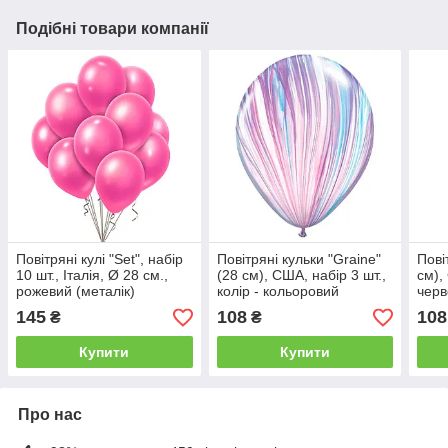
Подібні товари компанії
Повітряні кулі "Set", набір
Повітряні кульки "Graine"
Пові
10 шт., Італія, Ø 28 см.,
(28 см), США, набір 3 шт.,
см),
рожевий (металік)
колір - кольоровий
черв
145
108
108
₴
₴
Купити
Купити
Про нас