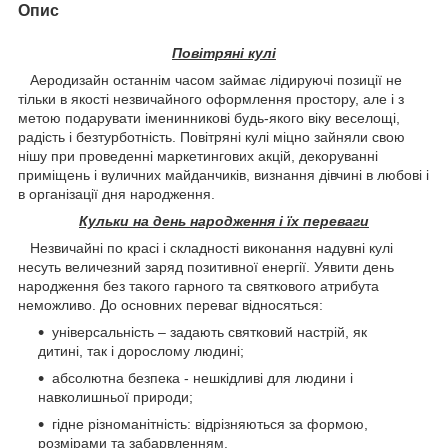
Опис
Повітряні кулі
Аеродизайн останнім часом займає лідируючі позиції не
тільки в якості незвичайного оформлення простору, але і з
метою подарувати іменинникові будь-якого віку веселощі,
радість і безтурботність. Повітряні кулі міцно зайняли свою
нішу при проведенні маркетингових акцій, декоруванні
приміщень і вуличних майданчиків, визнання дівчині в любові і
в організації дня народження.
Кульки на день народження і їх переваги
Незвичайні по красі і складності виконання надувні кулі
несуть величезний заряд позитивної енергії. Уявити день
народження без такого гарного та святкового атрибута
неможливо. До основних переваг відносяться:
універсальність – задають святковий настрій, як
дитині, так і дорослому людині;
абсолютна безпека - нешкідливі для людини і
навколишньої природи;
гідне різноманітність: відрізняються за формою,
розмірами та забарвленням.