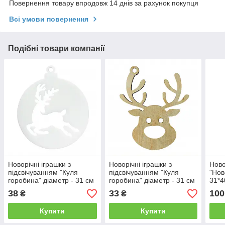
Повернення товару впродовж 14 днів за рахунок покупця
Всі умови повернення
Подібні товари компанії
Новорічні іграшки з
Новорічні іграшки з
Ново
підсвічуванням "Куля
підсвічуванням "Куля
"Нов
горобина" діаметр - 31 см
горобина" діаметр - 31 см
31*4
карт
38
33
100
₴
₴
Купити
Купити