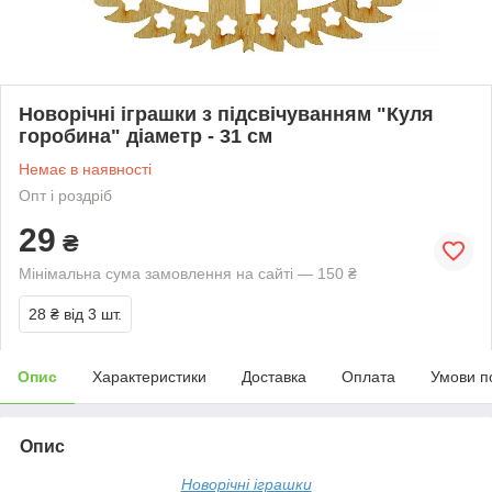
Новорічні іграшки з підсвічуванням "Куля
горобина" діаметр - 31 см
Немає в наявності
Опт і роздріб
29
₴
Мінімальна сума замовлення на сайті — 150 ₴
28 ₴
від 3 шт.
Опис
Характеристики
Доставка
Оплата
Умови п
Опис
Новорічні іграшки