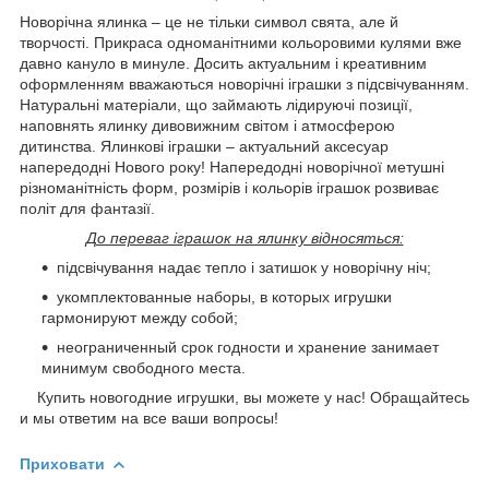
Новорічна ялинка – це не тільки символ свята, але й
творчості. Прикраса одноманітними кольоровими кулями вже
давно кануло в минуле. Досить актуальним і креативним
оформленням вважаються новорічні іграшки з підсвічуванням.
Натуральні матеріали, що займають лідируючі позиції,
наповнять ялинку дивовижним світом і атмосферою
дитинства. Ялинкові іграшки – актуальний аксесуар
напередодні Нового року! Напередодні новорічної метушні
різноманітність форм, розмірів і кольорів іграшок розвиває
політ для фантазії.
До переваг іграшок на ялинку відносяться:
підсвічування надає тепло і затишок у новорічну ніч;
укомплектованные наборы, в которых игрушки
гармонируют между собой;
неограниченный срок годности и хранение занимает
минимум свободного места.
Купить новогодние игрушки, вы можете у нас! Обращайтесь
и мы ответим на все ваши вопросы!
Приховати