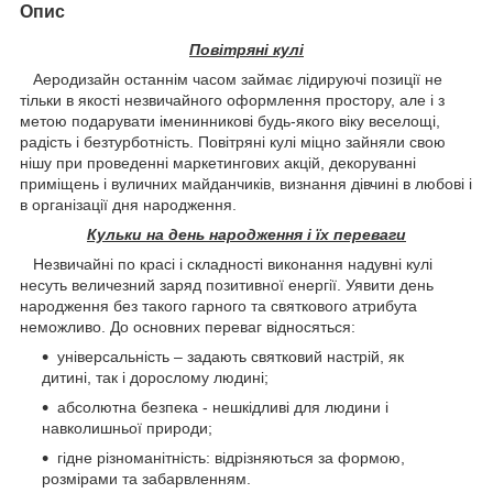
Опис
Повітряні кулі
Аеродизайн останнім часом займає лідируючі позиції не
тільки в якості незвичайного оформлення простору, але і з
метою подарувати іменинникові будь-якого віку веселощі,
радість і безтурботність. Повітряні кулі міцно зайняли свою
нішу при проведенні маркетингових акцій, декоруванні
приміщень і вуличних майданчиків, визнання дівчині в любові і
в організації дня народження.
Кульки на день народження і їх переваги
Незвичайні по красі і складності виконання надувні кулі
несуть величезний заряд позитивної енергії. Уявити день
народження без такого гарного та святкового атрибута
неможливо. До основних переваг відносяться:
універсальність – задають святковий настрій, як
дитині, так і дорослому людині;
абсолютна безпека - нешкідливі для людини і
навколишньої природи;
гідне різноманітність: відрізняються за формою,
розмірами та забарвленням.