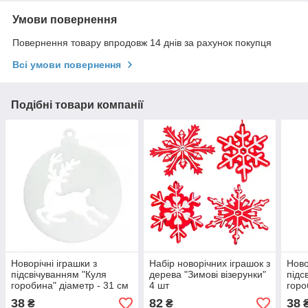
Умови повернення
Повернення товару впродовж 14 днів за рахунок покупця
Всі умови повернення
Подібні товари компанії
Новорічні іграшки з
Набір новорічних іграшок з
Ново
підсвічуванням "Куля
дерева "Зимові візерунки"
підс
горобина" діаметр - 31 см
4 шт
горо
38
82
38
₴
₴