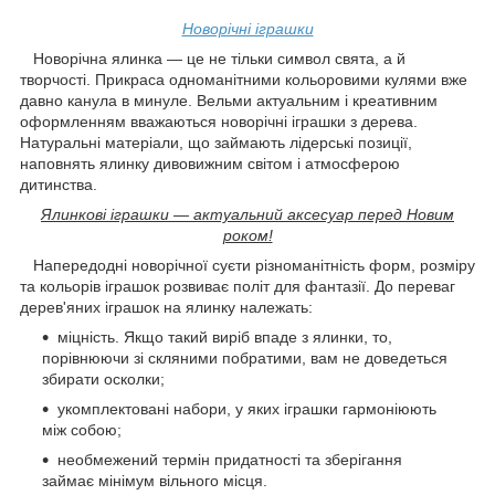
Новорічні іграшки
Новорічна ялинка — це не тільки символ свята, а й
творчості. Прикраса одноманітними кольоровими кулями вже
давно канула в минуле. Вельми актуальним і креативним
оформленням вважаються новорічні іграшки з дерева.
Натуральні матеріали, що займають лідерські позиції,
наповнять ялинку дивовижним світом і атмосферою
дитинства.
Ялинкові іграшки — актуальний аксесуар перед Новим
роком!
Напередодні новорічної суєти різноманітність форм, розміру
та кольорів іграшок розвиває політ для фантазії. До переваг
дерев'яних іграшок на ялинку належать:
міцність. Якщо такий виріб впаде з ялинки, то,
порівнюючи зі скляними побратими, вам не доведеться
збирати осколки;
укомплектовані набори, у яких іграшки гармоніюють
між собою;
необмежений термін придатності та зберігання
займає мінімум вільного місця.