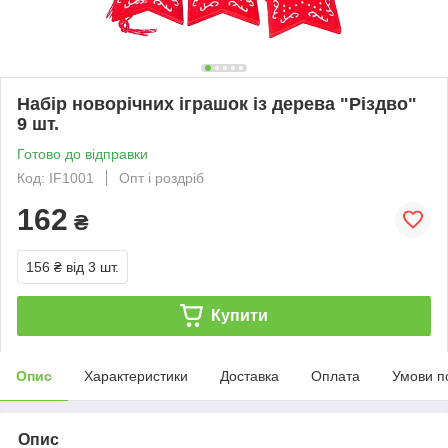
Набір новорічних іграшок із дерева "Різдво"
9 шт.
Готово до відправки
Код: IF1001
Опт і роздріб
162
₴
156 ₴
від 3 шт.
Купити
Опис
Характеристики
Доставка
Оплата
Умови п
Опис